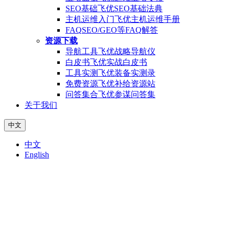
SEO基础
飞优SEO基础法典
主机运维入门
飞优主机运维手册
FAQ
SEO/GEO等FAQ解答
资源下载
导航工具
飞优战略导航仪
白皮书
飞优实战白皮书
工具实测
飞优装备实测录
免费资源
飞优补给资源站
问答集合
飞优参谋问答集
关于我们
中文
中文
English