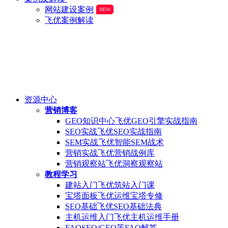
网站建设案例
NEW
飞优案例解读
资源中心
营销博客
GEO知识中心
飞优GEO引擎实战指南
SEO实战
飞优SEO实战指南
SEM实战
飞优智能SEM战术
营销实战
飞优营销战例库
营销观察站
飞优洞察观察站
教程学习
建站入门
飞优筑站入门课
宝塔面板
飞优运维宝塔专修
SEO基础
飞优SEO基础法典
主机运维入门
飞优主机运维手册
FAQ
SEO/GEO等FAQ解答