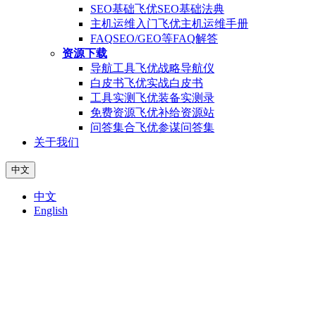
SEO基础
飞优SEO基础法典
主机运维入门
飞优主机运维手册
FAQ
SEO/GEO等FAQ解答
资源下载
导航工具
飞优战略导航仪
白皮书
飞优实战白皮书
工具实测
飞优装备实测录
免费资源
飞优补给资源站
问答集合
飞优参谋问答集
关于我们
中文
中文
English