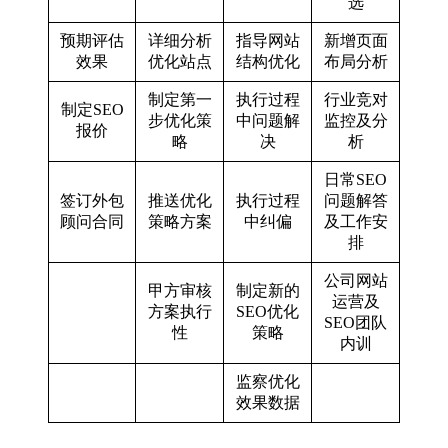
选
预期评估
详细分析
指导网站
新增页面
效果
优化站点
结构优化
布局分析
制定第一
执行过程
行业竞对
制定SEO
步优化策
中问题解
监控及分
报价
略
决
析
日常SEO
签订外包
推送优化
执行过程
问题解答
顾问合同
策略方案
中纠偏
及工作安
排
公司网站
甲方审核
制定新的
运营及
方案执行
SEO优化
SEO团队
性
策略
内训
监察优化
效果数据