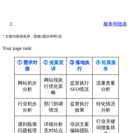
服务明细表
* 文章内容很有用，那就5星好评吧!😘
Your page rank:
① 需求对
② 提案宣
③ 落地执
④ 拓展服
接
讲
行
务
网站现执
网站初步
监督执行
流量质量
行优化策
分析
SEO情况
分析
略
行业初步
部门协调
监督执行
转化情况
分析
情况
效果
分析
行业关键
遇到瓶颈
详细分析
培训文案
词搜集筛
问题梳理
竞对站点
编辑团队