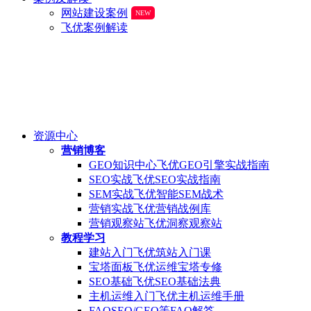
网站建设案例
NEW
飞优案例解读
资源中心
营销博客
GEO知识中心
飞优GEO引擎实战指南
SEO实战
飞优SEO实战指南
SEM实战
飞优智能SEM战术
营销实战
飞优营销战例库
营销观察站
飞优洞察观察站
教程学习
建站入门
飞优筑站入门课
宝塔面板
飞优运维宝塔专修
SEO基础
飞优SEO基础法典
主机运维入门
飞优主机运维手册
FAQ
SEO/GEO等FAQ解答