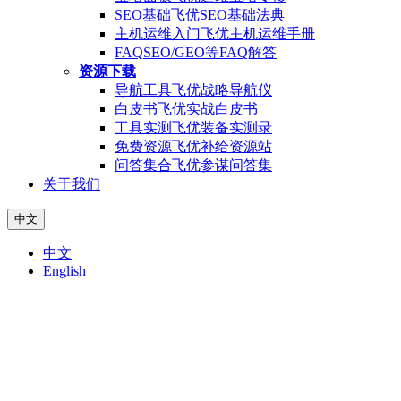
SEO基础
飞优SEO基础法典
主机运维入门
飞优主机运维手册
FAQ
SEO/GEO等FAQ解答
资源下载
导航工具
飞优战略导航仪
白皮书
飞优实战白皮书
工具实测
飞优装备实测录
免费资源
飞优补给资源站
问答集合
飞优参谋问答集
关于我们
中文
中文
English