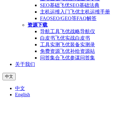
SEO基础
飞优SEO基础法典
主机运维入门
飞优主机运维手册
FAQ
SEO/GEO等FAQ解答
资源下载
导航工具
飞优战略导航仪
白皮书
飞优实战白皮书
工具实测
飞优装备实测录
免费资源
飞优补给资源站
问答集合
飞优参谋问答集
关于我们
中文
中文
English