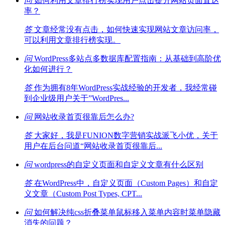
问
如何利用文章排行榜实现用户点击提升网站页面直达
率？
答
文章经常没有点击，如何快速实现网站文章访问率，
可以利用文章排行榜实现。
问
WordPress多站点多数据库配置指南：从基础到高阶优
化如何进行？
答
作为拥有8年WordPress实战经验的开发者，我经常碰
到企业级用户关于”WordPres...
问
网站收录首页很靠后怎么办?
答
大家好，我是FUNION数字营销实战派飞小优，关于
用户在后台问道“网站收录首页很靠后...
问
wordpress的自定义页面和自定义文章有什么区别
答
在WordPress中，自定义页面（Custom Pages）和自定
义文章（Custom Post Types, CPT...
问
如何解决纯css折叠菜单鼠标移入菜单内容时菜单隐藏
消失的问题？