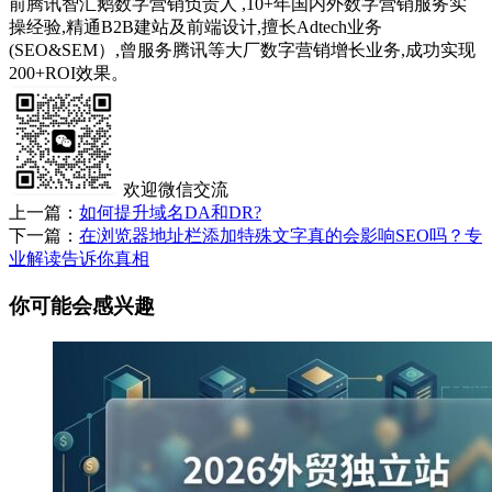
前腾讯智汇鹅数字营销负责人 ,10+年国内外数字营销服务实
操经验,精通B2B建站及前端设计,擅长Adtech业务
(SEO&SEM）,曾服务腾讯等大厂数字营销增长业务,成功实现
200+ROI效果。
欢迎微信交流
上一篇：
如何提升域名DA和DR?
下一篇：
在浏览器地址栏添加特殊文字真的会影响SEO吗？专
业解读告诉你真相
你可能会感兴趣