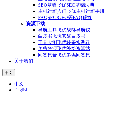
SEO基础
飞优SEO基础法典
主机运维入门
飞优主机运维手册
FAQ
SEO/GEO等FAQ解答
资源下载
导航工具
飞优战略导航仪
白皮书
飞优实战白皮书
工具实测
飞优装备实测录
免费资源
飞优补给资源站
问答集合
飞优参谋问答集
关于我们
中文
中文
English