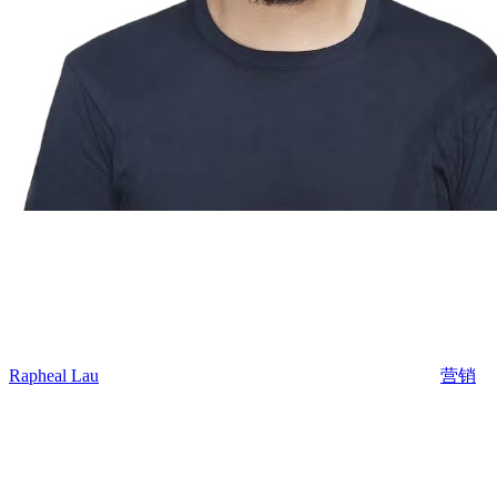
Rapheal Lau
营销