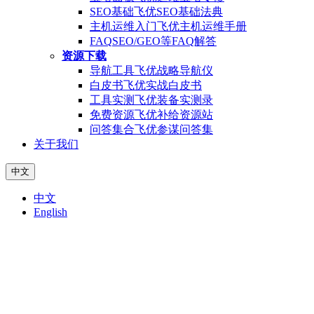
SEO基础
飞优SEO基础法典
主机运维入门
飞优主机运维手册
FAQ
SEO/GEO等FAQ解答
资源下载
导航工具
飞优战略导航仪
白皮书
飞优实战白皮书
工具实测
飞优装备实测录
免费资源
飞优补给资源站
问答集合
飞优参谋问答集
关于我们
中文
中文
English