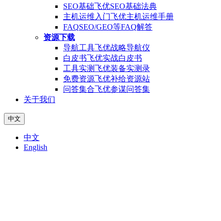
SEO基础
飞优SEO基础法典
主机运维入门
飞优主机运维手册
FAQ
SEO/GEO等FAQ解答
资源下载
导航工具
飞优战略导航仪
白皮书
飞优实战白皮书
工具实测
飞优装备实测录
免费资源
飞优补给资源站
问答集合
飞优参谋问答集
关于我们
中文
中文
English