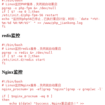
#!/bin/bash

# Linux监控PHP服务，关闭就自动重启

pgrep -x php-fpm &> /dev/null

if [ $? -ne 0 ];then

/etc/init.d/php-fpm-56 restart

echo "监控到php56已停止，已执行重启计划，时间： `date "+%Y-
%m-%d %H:%M:%S"` " >> /www/php_jiankong.log  

fi
redis监控
#!/bin/bash

# Linux监控redis服务，关闭就自动重启

pgrep -x redis &> /dev/null

if [ $? -ne 0 ];then

/etc/init.d/redis start

fi
Nginx监控
#!/bin/bash

# Linux监控Nginx服务，关闭就自动重启

nginx_procnum=`ps -ef|grep "nginx"|grep -v grep|wc -l`

if [ $nginx_procnum -eq 0 ]

then

    echo $(date) "Success，Nginx重启成功！" >> 