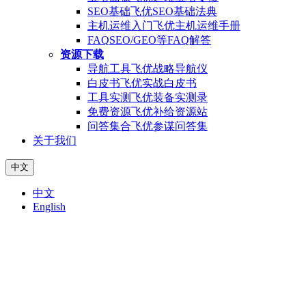
SEO基础
飞优SEO基础法典
主机运维入门
飞优主机运维手册
FAQ
SEO/GEO等FAQ解答
资源下载
导航工具
飞优战略导航仪
白皮书
飞优实战白皮书
工具实测
飞优装备实测录
免费资源
飞优补给资源站
问答集合
飞优参谋问答集
关于我们
中文
中文
English