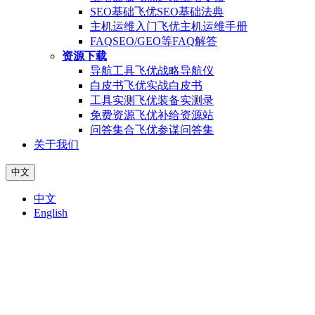
SEO基础
飞优SEO基础法典
主机运维入门
飞优主机运维手册
FAQ
SEO/GEO等FAQ解答
资源下载
导航工具
飞优战略导航仪
白皮书
飞优实战白皮书
工具实测
飞优装备实测录
免费资源
飞优补给资源站
问答集合
飞优参谋问答集
关于我们
中文
中文
English