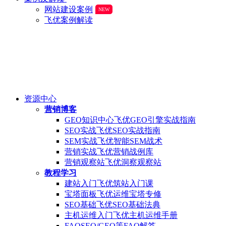
网站建设案例
NEW
飞优案例解读
资源中心
营销博客
GEO知识中心
飞优GEO引擎实战指南
SEO实战
飞优SEO实战指南
SEM实战
飞优智能SEM战术
营销实战
飞优营销战例库
营销观察站
飞优洞察观察站
教程学习
建站入门
飞优筑站入门课
宝塔面板
飞优运维宝塔专修
SEO基础
飞优SEO基础法典
主机运维入门
飞优主机运维手册
FAQ
SEO/GEO等FAQ解答