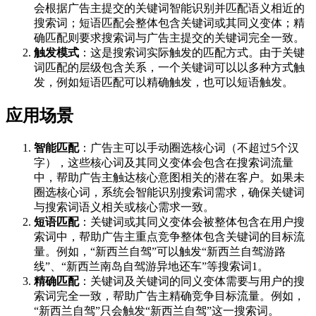
会根据广告主提交的关键词智能识别并匹配语义相近的
搜索词；短语匹配会整体包含关键词或其同义变体；精
确匹配则要求搜索词与广告主提交的关键词完全一致‌。
触发模式
‌：这是搜索词实际触发的匹配方式。由于关键
词匹配的层级包含关系，一个关键词可以以多种方式触
发，例如短语匹配可以精确触发，也可以短语触发‌。
应用场景
智能匹配
‌：广告主可以手动圈选核心词（不超过5个汉
字），这些核心词及其同义变体会包含在搜索词流量
中，帮助广告主触达核心意图相关的潜在客户。如果未
圈选核心词，系统会智能识别搜索词需求，确保关键词
与搜索词语义相关或核心需求一致‌。
短语匹配
‌：关键词或其同义变体会被整体包含在用户搜
索词中，帮助广告主重点竞争整体包含关键词的目标流
量。例如，“新西兰自驾”可以触发“新西兰自驾游路
线”、“新西兰南岛自驾游异地还车”等搜索词‌1。
精确匹配
‌：关键词及关键词的同义变体需要与用户的搜
索词完全一致，帮助广告主精确竞争目标流量。例如，
“新西兰自驾”只会触发“新西兰自驾”这一搜索词‌。