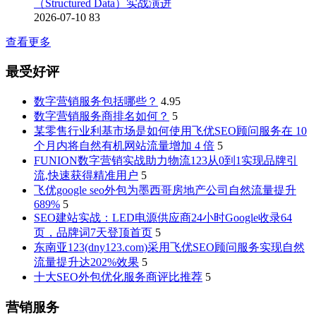
（Structured Data）实战演进
2026-07-10
83
查看更多
最受好评
数字营销服务包括哪些？
4.95
数字营销服务商排名如何？
5
某零售行业利基市场是如何使用飞优SEO顾问服务在 10
个月内将自然有机网站流量增加 4 倍
5
FUNION数字营销实战助力物流123从0到1实现品牌引
流,快速获得精准用户
5
飞优google seo外包为墨西哥房地产公司自然流量提升
689%
5
SEO建站实战：LED电源供应商24小时Google收录64
页，品牌词7天登顶首页
5
东南亚123(dny123.com)采用飞优SEO顾问服务实现自然
流量提升达202%效果
5
十大SEO外包优化服务商评比推荐
5
营销服务