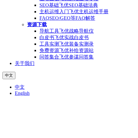
SEO基础
飞优SEO基础法典
主机运维入门
飞优主机运维手册
FAQ
SEO/GEO等FAQ解答
资源下载
导航工具
飞优战略导航仪
白皮书
飞优实战白皮书
工具实测
飞优装备实测录
免费资源
飞优补给资源站
问答集合
飞优参谋问答集
关于我们
中文
中文
English