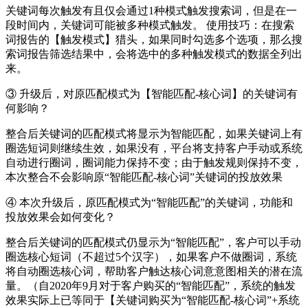
关键词每次触发有且仅会通过1种模式触发搜索词，但是在一
段时间内，关键词可能被多种模式触发。 使用技巧：在搜索
词报告的【触发模式】猎头，如果同时勾选多个选项，那么搜
索词报告筛选结果中，会将选中的多种触发模式的数据全列出
来。
③ 升级后，对原匹配模式为【智能匹配-核心词】的关键词有
何影响？
整合后关键词的匹配模式将显示为智能匹配，如果关键词上有
圈选短词则继续生效，如果没有，平台将支持客户手动或系统
自动进行圈词，圈词能力保持不变；由于触发规则保持不变，
本次整合不会影响原“智能匹配-核心词”关键词的投放效果
④ 本次升级后，原匹配模式为“智能匹配”的关键词，功能和
投放效果会如何变化？
整合后关键词的匹配模式仍显示为“智能匹配”，客户可以手动
圈选核心短词（不超过5个汉字），如果客户不做圈词，系统
将自动圈选核心词，帮助客户触达核心词意意图相关的潜在流
量。（自2020年9月对于客户购买的“智能匹配”，系统的触发
效果实际上已等同于【关键词购买为“智能匹配-核心词”+系统