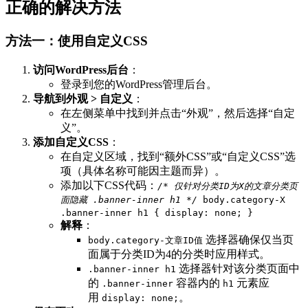
正确的解决方法
方法一：使用自定义CSS
访问WordPress后台
：
登录到您的WordPress管理后台。
导航到外观 > 自定义
：
在左侧菜单中找到并点击“外观”，然后选择“自定
义”。
添加自定义CSS
：
在自定义区域，找到“额外CSS”或“自定义CSS”选
项（具体名称可能因主题而异）。
添加以下CSS代码：
/* 仅针对分类ID为X的文章分类页
面隐藏 .banner-inner h1 */
body.category-X
.banner-inner h1 { display: none; }
解释
：
选择器确保仅当页
body.category-文章ID值
面属于分类ID为4的分类时应用样式。
选择器针对该分类页面中
.banner-inner h1
的
容器内的
元素应
.banner-inner
h1
用
。
display: none;