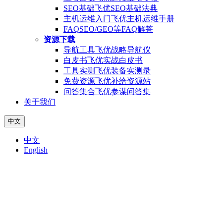
SEO基础
飞优SEO基础法典
主机运维入门
飞优主机运维手册
FAQ
SEO/GEO等FAQ解答
资源下载
导航工具
飞优战略导航仪
白皮书
飞优实战白皮书
工具实测
飞优装备实测录
免费资源
飞优补给资源站
问答集合
飞优参谋问答集
关于我们
中文
中文
English