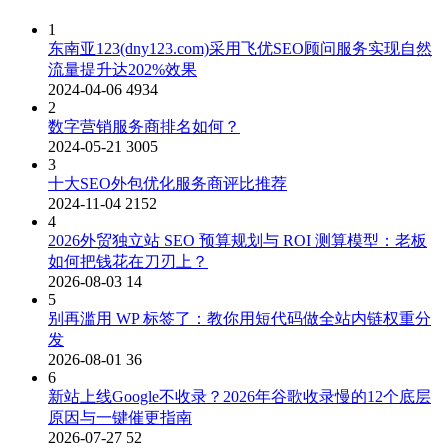
1
东南亚123(dny123.com)采用飞优SEO顾问服务实现自然
流量提升达202%效果
2024-04-06
4934
2
数字营销服务商排名如何？
2024-05-21
3005
3
十大SEO外包优化服务商评比推荐
2024-11-04
2152
4
2026外贸独立站 SEO 预算规划与 ROI 测算模型：老板
如何把钱花在刀刃上？
2026-08-03
14
5
别再滥用 WP 标签了：教你用短代码做全站内链权重分
发
2026-08-01
36
6
新站上线Google不收录？2026年谷歌收录慢的12个底层
原因与一键催更指南
2026-07-27
52