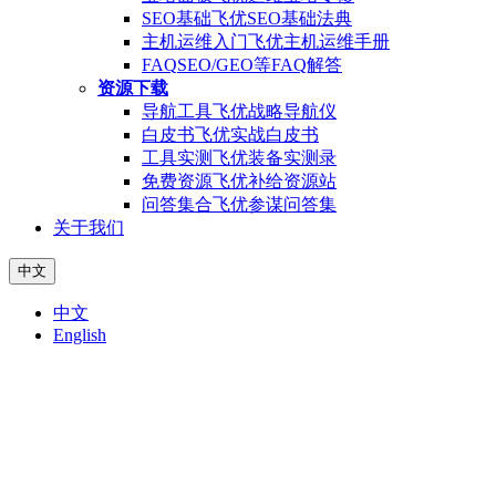
SEO基础
飞优SEO基础法典
主机运维入门
飞优主机运维手册
FAQ
SEO/GEO等FAQ解答
资源下载
导航工具
飞优战略导航仪
白皮书
飞优实战白皮书
工具实测
飞优装备实测录
免费资源
飞优补给资源站
问答集合
飞优参谋问答集
关于我们
中文
中文
English