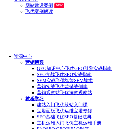
网站建设案例
NEW
飞优案例解读
资源中心
营销博客
GEO知识中心
飞优GEO引擎实战指南
SEO实战
飞优SEO实战指南
SEM实战
飞优智能SEM战术
营销实战
飞优营销战例库
营销观察站
飞优洞察观察站
教程学习
建站入门
飞优筑站入门课
宝塔面板
飞优运维宝塔专修
SEO基础
飞优SEO基础法典
主机运维入门
飞优主机运维手册
FAQ
SEO/GEO等FAQ解答