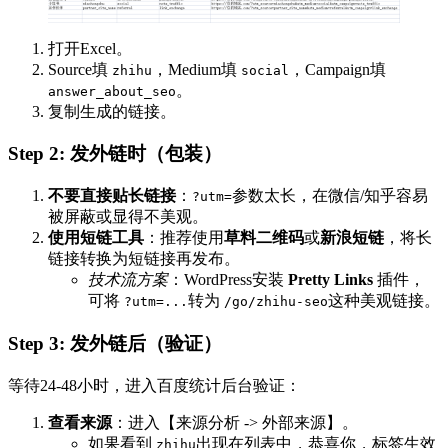
打开Excel。
Source填
，Medium填
，Campaign填
zhihu
social
。
answer_about_seo
复制生成的链接。
Step 2: 发外链时（包装）
不要直接贴长链接
：
参数太长，在微信/知乎容易
?utm=
被屏蔽或显得不美观。
使用短链工具
：推荐使用
草料二维码
或
新浪短链
，将长
链接转换为短链接再发布。
技术流方案
：WordPress安装
Pretty Links
​ 插件，
可将
转为
这种美观链接。
?utm=...
/go/zhihu-seo
Step 3: 发外链后（验证）
等待24-48小时，进入百度统计后台验证：
查看来源
：进入【来源分析 -> 外部来源】。
如果看到
出现在列表中，恭喜你，标签生效
zhihu