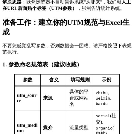
解决思路
：既然浏览器不自动告诉系统“从哪来”，我们就
人工
在URL后面贴个标签（UTM参数）
，强制告诉统计系统。
准备工作：建立你的UTM规范与Excel生
成
不要凭感觉乱写参数，否则数据会一团糟。请严格按照下表规
范执行。
1. 参数命名规范表（建议收藏）
参数
含义
填写规则
示例
具体的平
,
zhihu
utm_sour
来源
台或网站
,
weixin
ce
baidu
名
(社
social
交),
utm_medi
媒介
流量类型
(
organic
um
自然),