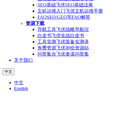
SEO基础
飞优SEO基础法典
主机运维入门
飞优主机运维手册
FAQ
SEO/GEO等FAQ解答
资源下载
导航工具
飞优战略导航仪
白皮书
飞优实战白皮书
工具实测
飞优装备实测录
免费资源
飞优补给资源站
问答集合
飞优参谋问答集
关于我们
中文
中文
English