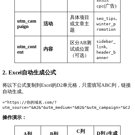
(广告)
cpc
具体项目
,
seo_tips
utm_cam
活动
或文章主
winter_p
paign
romotion
题
sidebar_
区分AB测
utm_cont
,
link
内容
试或位置
ent
header_b
（可选）
anner
2. Excel自动生成公式
将以下公式复制到Excel的D2单元格，只需填写ABC列，链接
自动生成。
="https://你的域名.com/?
utm_source="&A2&"&utm_medium="&B2&"&utm_campaign="&C2
操作演示：
C列
D列 (生成
A列
B列