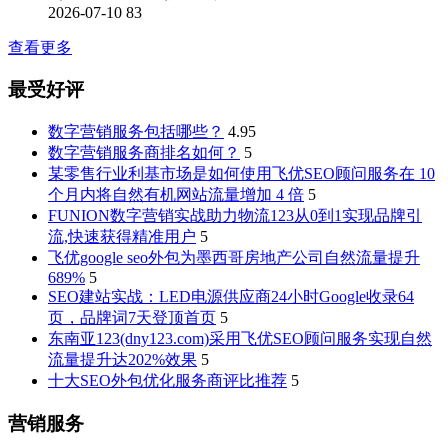
2026-07-10
83
查看更多
最受好评
数字营销服务包括哪些？
4.95
数字营销服务商排名如何？
5
某零售行业利基市场是如何使用飞优SEO顾问服务在 10
个月内将自然有机网站流量增加 4 倍
5
FUNION数字营销实战助力物流123从0到1实现品牌引
流,快速获得精准用户
5
飞优google seo外包为墨西哥房地产公司自然流量提升
689%
5
SEO建站实战：LED电源供应商24小时Google收录64
页，品牌词7天登顶首页
5
东南亚123(dny123.com)采用飞优SEO顾问服务实现自然
流量提升达202%效果
5
十大SEO外包优化服务商评比推荐
5
营销服务