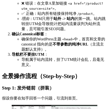
❌ 错误：在文章A里加链接
<a href="/product?
。
utm_source=site">
✅ 正确：站内所有链接保持纯净
。
/product
理由
：UTM只用于
站外 -> 站内
的第一跳。站内跳
转挂UTM会导致统计把站内流量误判为站外流
量，且可能引发SEO问题。
确认Canonical标签
：
确保你的WordPress主题
中，首页和文章的
<head>
canonical 指向的是
不带参数的纯净URL
（主流主
题默认支持）。
导航栏不要挂UTM
：
导航属于站内流转，挂了UTM统计会乱，且毫无
意义。
全景操作流程（Step-by-Step）
Step 1: 发外链前（拼装）
假设你要在知乎回答一个问题，引流到首页。