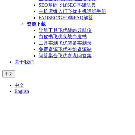
SEO基础
飞优SEO基础法典
主机运维入门
飞优主机运维手册
FAQ
SEO/GEO等FAQ解答
资源下载
导航工具
飞优战略导航仪
白皮书
飞优实战白皮书
工具实测
飞优装备实测录
免费资源
飞优补给资源站
问答集合
飞优参谋问答集
关于我们
中文
中文
English