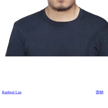
Rapheal Lau
营销