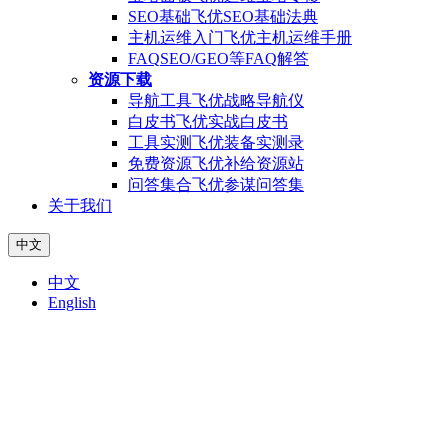
SEO基础
飞优SEO基础法典
主机运维入门
飞优主机运维手册
FAQ
SEO/GEO等FAQ解答
资源下载
导航工具
飞优战略导航仪
白皮书
飞优实战白皮书
工具实测
飞优装备实测录
免费资源
飞优补给资源站
问答集合
飞优参谋问答集
关于我们
中文
中文
English