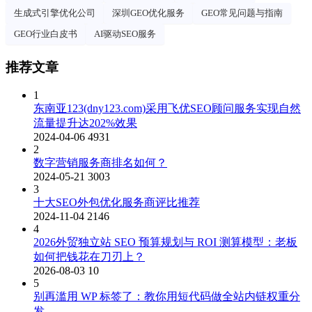
生成式引擎优化公司
深圳GEO优化服务
GEO常见问题与指南
GEO行业白皮书
AI驱动SEO服务
推荐文章
1
东南亚123(dny123.com)采用飞优SEO顾问服务实现自然
流量提升达202%效果
2024-04-06
4931
2
数字营销服务商排名如何？
2024-05-21
3003
3
十大SEO外包优化服务商评比推荐
2024-11-04
2146
4
2026外贸独立站 SEO 预算规划与 ROI 测算模型：老板
如何把钱花在刀刃上？
2026-08-03
10
5
别再滥用 WP 标签了：教你用短代码做全站内链权重分
发