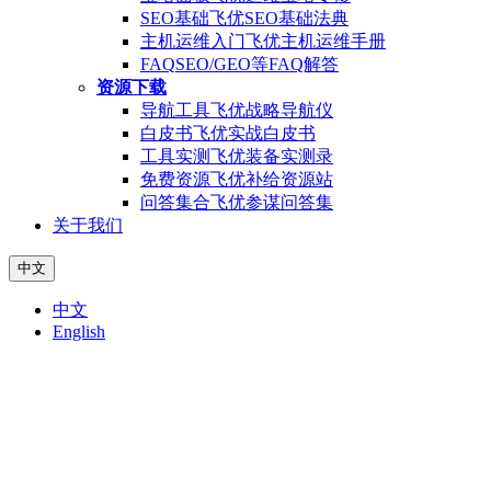
SEO基础
飞优SEO基础法典
主机运维入门
飞优主机运维手册
FAQ
SEO/GEO等FAQ解答
资源下载
导航工具
飞优战略导航仪
白皮书
飞优实战白皮书
工具实测
飞优装备实测录
免费资源
飞优补给资源站
问答集合
飞优参谋问答集
关于我们
中文
中文
English