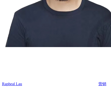
Rapheal Lau
营销