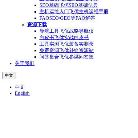
SEO基础
飞优SEO基础法典
主机运维入门
飞优主机运维手册
FAQ
SEO/GEO等FAQ解答
资源下载
导航工具
飞优战略导航仪
白皮书
飞优实战白皮书
工具实测
飞优装备实测录
免费资源
飞优补给资源站
问答集合
飞优参谋问答集
关于我们
中文
中文
English