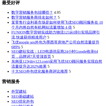
最受好评
数字营销服务包括哪些？
4.95
数字营销服务商排名如何？
5
某零售行业利基市场是如何使用飞优SEO顾问服务在 10
个月内将自然有机网站流量增加 4 倍
5
FUNION数字营销实战助力物流123从0到1实现品牌引
流,快速获得精准用户
5
飞优google seo外包为墨西哥房地产公司自然流量提升
689%
5
SEO建站实战：LED电源供应商24小时Google收录64
页，品牌词7天登顶首页
5
东南亚123(dny123.com)采用飞优SEO顾问服务实现自然
流量提升达202%效果
5
十大SEO外包优化服务商评比推荐
5
营销服务
外贸建站
SEO基础建站
SEO优化外包