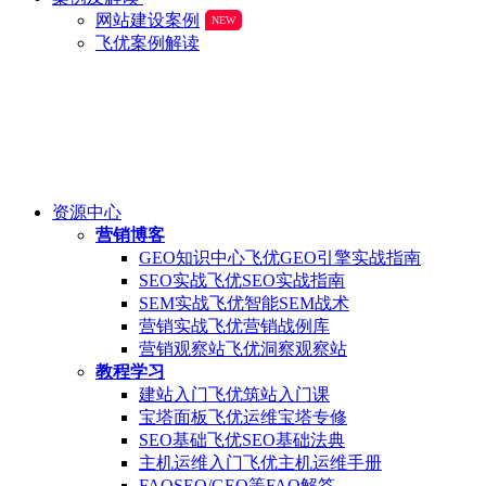
网站建设案例
NEW
飞优案例解读
资源中心
营销博客
GEO知识中心
飞优GEO引擎实战指南
SEO实战
飞优SEO实战指南
SEM实战
飞优智能SEM战术
营销实战
飞优营销战例库
营销观察站
飞优洞察观察站
教程学习
建站入门
飞优筑站入门课
宝塔面板
飞优运维宝塔专修
SEO基础
飞优SEO基础法典
主机运维入门
飞优主机运维手册
FAQ
SEO/GEO等FAQ解答