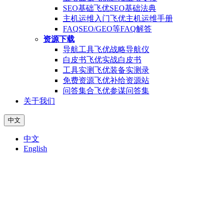
SEO基础
飞优SEO基础法典
主机运维入门
飞优主机运维手册
FAQ
SEO/GEO等FAQ解答
资源下载
导航工具
飞优战略导航仪
白皮书
飞优实战白皮书
工具实测
飞优装备实测录
免费资源
飞优补给资源站
问答集合
飞优参谋问答集
关于我们
中文
中文
English