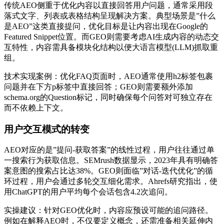
传统AEO侧重于优化内容以直接回答用户问题，通常采用段
落式文字、列表或表格结构呈现解决方案。典型场景是”什么
是AEO”这类直接提问，优化目标是让内容出现在Google的
Featured Snippet位置。而GEO则需要考虑AI生成内容的动态交
互特性，内容需具备模块化结构以便大语言模型(LLM)抓取重
组。
技术实现案例：优化FAQ页面时，AEO通常使用h2标签包裹
问题并在下方p标签中直接回答；GEO则需要额外添加
schema.org的Question标记，同时确保每个问答对可独立存在
而不依赖上下文。
用户交互模式的转变
AEO对应的是”提问-获取答案”的线性过程，用户往往通过单
一搜索行为获取信息。SEMrush数据显示，2023年具有明确答
案意图的搜索占比达38%。GEO则面临”对话-迭代优化”的循
环过程，用户会通过多轮交互细化需求。Ahrefs研究指出，使
用ChatGPT的用户平均每个会话包含4.2次追问。
实操建议：针对GEO优化时，内容应预设可能的追问路径。
例如在解释AEO时，不仅要定义概念，还需准备相关延伸内