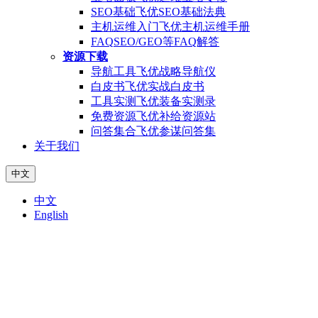
SEO基础
飞优SEO基础法典
主机运维入门
飞优主机运维手册
FAQ
SEO/GEO等FAQ解答
资源下载
导航工具
飞优战略导航仪
白皮书
飞优实战白皮书
工具实测
飞优装备实测录
免费资源
飞优补给资源站
问答集合
飞优参谋问答集
关于我们
中文
中文
English