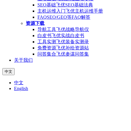
SEO基础
飞优SEO基础法典
主机运维入门
飞优主机运维手册
FAQ
SEO/GEO等FAQ解答
资源下载
导航工具
飞优战略导航仪
白皮书
飞优实战白皮书
工具实测
飞优装备实测录
免费资源
飞优补给资源站
问答集合
飞优参谋问答集
关于我们
中文
中文
English