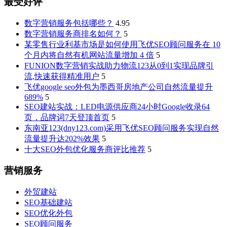
最受好评
数字营销服务包括哪些？
4.95
数字营销服务商排名如何？
5
某零售行业利基市场是如何使用飞优SEO顾问服务在 10
个月内将自然有机网站流量增加 4 倍
5
FUNION数字营销实战助力物流123从0到1实现品牌引
流,快速获得精准用户
5
飞优google seo外包为墨西哥房地产公司自然流量提升
689%
5
SEO建站实战：LED电源供应商24小时Google收录64
页，品牌词7天登顶首页
5
东南亚123(dny123.com)采用飞优SEO顾问服务实现自然
流量提升达202%效果
5
十大SEO外包优化服务商评比推荐
5
营销服务
外贸建站
SEO基础建站
SEO优化外包
SEO顾问服务