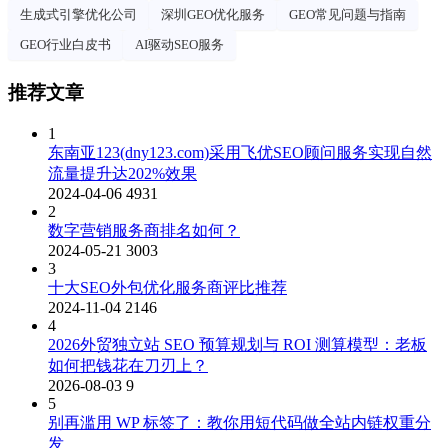
生成式引擎优化公司
深圳GEO优化服务
GEO常见问题与指南
GEO行业白皮书
AI驱动SEO服务
推荐文章
1
东南亚123(dny123.com)采用飞优SEO顾问服务实现自然
流量提升达202%效果
2024-04-06
4931
2
数字营销服务商排名如何？
2024-05-21
3003
3
十大SEO外包优化服务商评比推荐
2024-11-04
2146
4
2026外贸独立站 SEO 预算规划与 ROI 测算模型：老板
如何把钱花在刀刃上？
2026-08-03
9
5
别再滥用 WP 标签了：教你用短代码做全站内链权重分
发