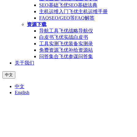
SEO基础
飞优SEO基础法典
主机运维入门
飞优主机运维手册
FAQ
SEO/GEO等FAQ解答
资源下载
导航工具
飞优战略导航仪
白皮书
飞优实战白皮书
工具实测
飞优装备实测录
免费资源
飞优补给资源站
问答集合
飞优参谋问答集
关于我们
中文
中文
English