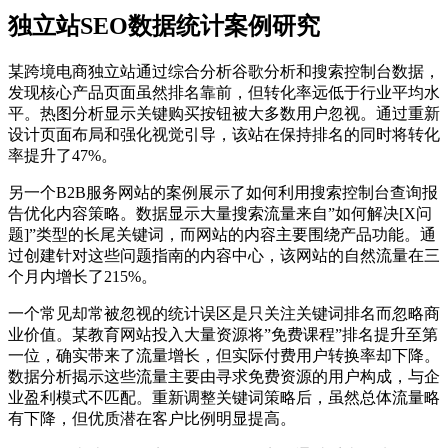
独立站SEO数据统计案例研究
某跨境电商独立站通过综合分析谷歌分析和搜索控制台数据，
发现核心产品页面虽然排名靠前，但转化率远低于行业平均水
平。热图分析显示关键购买按钮被大多数用户忽视。通过重新
设计页面布局和强化视觉引导，该站在保持排名的同时将转化
率提升了47%。
另一个B2B服务网站的案例展示了如何利用搜索控制台查询报
告优化内容策略。数据显示大量搜索流量来自”如何解决[X问
题]”类型的长尾关键词，而网站的内容主要围绕产品功能。通
过创建针对这些问题指南的内容中心，该网站的自然流量在三
个月内增长了215%。
一个常见却常被忽视的统计误区是只关注关键词排名而忽略商
业价值。某教育网站投入大量资源将”免费课程”排名提升至第
一位，确实带来了流量增长，但实际付费用户转换率却下降。
数据分析揭示这些流量主要由寻求免费资源的用户构成，与企
业盈利模式不匹配。重新调整关键词策略后，虽然总体流量略
有下降，但优质潜在客户比例明显提高。