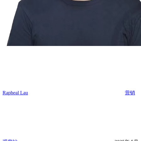
Rapheal Lau
营销