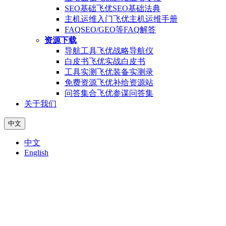
SEO基础
飞优SEO基础法典
主机运维入门
飞优主机运维手册
FAQ
SEO/GEO等FAQ解答
资源下载
导航工具
飞优战略导航仪
白皮书
飞优实战白皮书
工具实测
飞优装备实测录
免费资源
飞优补给资源站
问答集合
飞优参谋问答集
关于我们
中文
中文
English