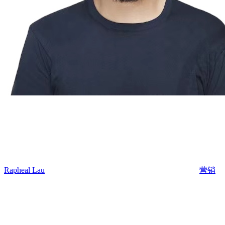
Rapheal Lau
营销