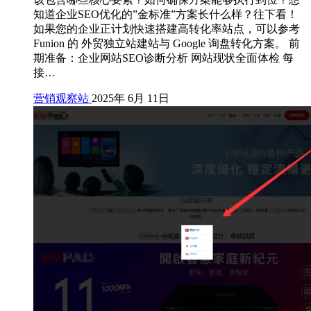
知道企业SEO优化的”金标准”方案长什么样？往下看！
如果您的企业正计划快速搭建高转化率站点，可以参考
Funion 的 外贸独立站建站与 Google 询盘转化方案。 前
期准备：企业网站SEO诊断分析 网站现状全面体检 每
接…
营销观察站
2025年 6月 11日