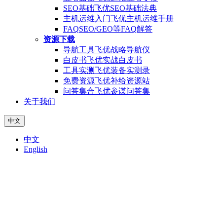
SEO基础
飞优SEO基础法典
主机运维入门
飞优主机运维手册
FAQ
SEO/GEO等FAQ解答
资源下载
导航工具
飞优战略导航仪
白皮书
飞优实战白皮书
工具实测
飞优装备实测录
免费资源
飞优补给资源站
问答集合
飞优参谋问答集
关于我们
中文
中文
English