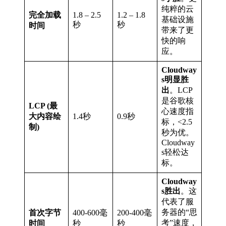
纯粹的云
完全加载
1.8 – 2.5
1.2 – 1.8
基础设施
秒
秒
时间
带来了更
快的响
应。
Cloudway
s明显胜
出
。LCP
是谷歌核
LCP (最
心速度指
大内容绘
1.4秒
0.9秒
标，<2.5
制)
秒为优。
Cloudway
s轻松达
标。
Cloudway
s胜出
。这
代表了服
务器的“思
首次字节
400-600毫
200-400毫
考”速度，
时间
秒
秒