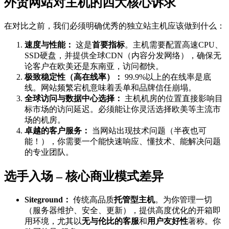
外贸网站对主机的四大核心诉求
在对比之前，我们必须明确优秀的独立站主机应该做到什么：
速度与性能：
这是
首要指标
。主机需要配置高速CPU、
SSD硬盘，并提供全球CDN（内容分发网络），确保无
论客户在欧美还是东南亚，访问都快。
极致稳定性（高在线率）：
99.9%以上的在线率是底
线。网站频繁宕机意味着丢单和品牌信任崩塌。
全球访问与数据中心选择：
主机机房的位置直接影响目
标市场的访问延迟。必须能让你灵活选择欧美等主流市
场的机房。
卓越的客户服务：
当网站出现技术问题（半夜也可
能！），你需要一个能快速响应、懂技术、能解决问题
的专业团队。
选手入场 – 核心商业模式差异
Siteground：
传统高品质
托管型主机
。为你管理一切
（服务器维护、安全、更新），提供高度优化的开箱即
用环境，尤其以
无与伦比的客服
和
用户友好性
著称。你