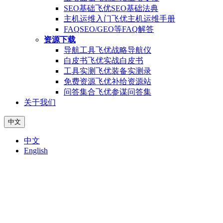
SEO基础
飞优SEO基础法典
主机运维入门
飞优主机运维手册
FAQ
SEO/GEO等FAQ解答
资源下载
导航工具
飞优战略导航仪
白皮书
飞优实战白皮书
工具实测
飞优装备实测录
免费资源
飞优补给资源站
问答集合
飞优参谋问答集
关于我们
中文
中文
English