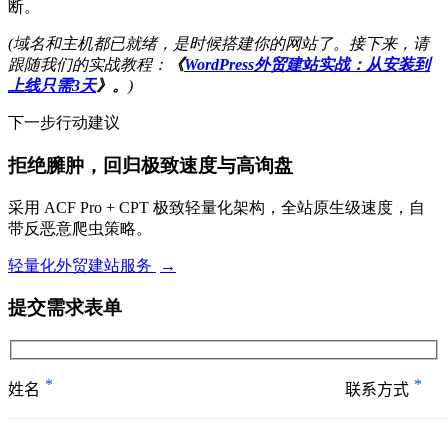
断。
(域名和主机都已就绪，是时候搭建你的网站了。接下来，请
跟随我们的实战教程：
《
WordPress外贸建站实战：从安装到
上线只需3天
》。
)
下一步行动建议
拒绝臃肿，回归极致速度与高询盘
采用 ACF Pro + CPT 极致轻量化架构，全站原生级速度，自
带反恶意爬虫策略。
轻量化外贸建站服务
→
提交需求表单
*
*
姓名
联系方式