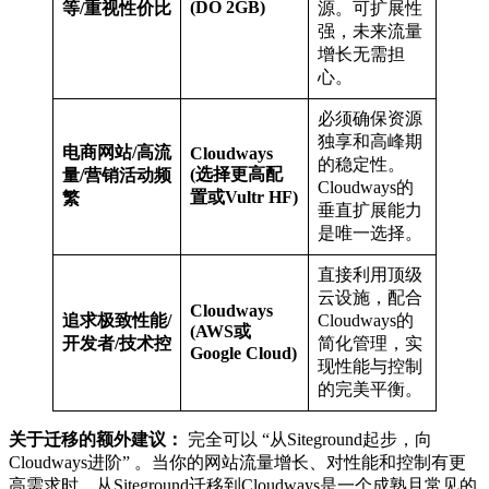
(DO 2GB)
等/重视性价比
源。可扩展性
强，未来流量
增长无需担
心。
必须确保资源
独享和高峰期
电商网站/高流
Cloudways
的稳定性。
(选择更高配
量/营销活动频
Cloudways的
置或Vultr HF)
繁
垂直扩展能力
是唯一选择。
直接利用顶级
云设施，配合
Cloudways
追求极致性能/
Cloudways的
(AWS或
开发者/技术控
简化管理，实
Google Cloud)
现性能与控制
的完美平衡。
关于迁移的额外建议：
完全可以 “从Siteground起步，向
Cloudways进阶” 。当你的网站流量增长、对性能和控制有更
高需求时，从Siteground迁移到Cloudways是一个成熟且常见的