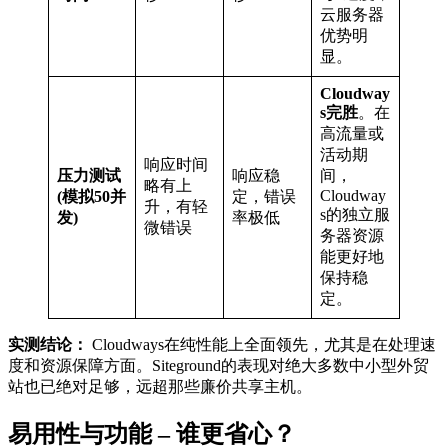
云服务器
优势明
显。
Cloudway
s完胜
。在
高流量或
活动期
响应时间
压力测试
响应稳
间，
略有上
Cloudway
(模拟50并
定，错误
升，有轻
s的独立服
发)
率极低
微错误
务器资源
能更好地
保持稳
定。
实测结论：
Cloudways在纯性能上全面领先，尤其是在处理速
度和资源保障方面。Siteground的表现对绝大多数中小型外贸
站也已绝对足够，远超那些廉价共享主机。
易用性与功能 – 谁更省心？