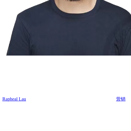
Rapheal Lau
营销