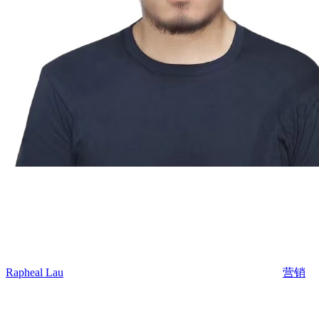
Rapheal Lau
营销