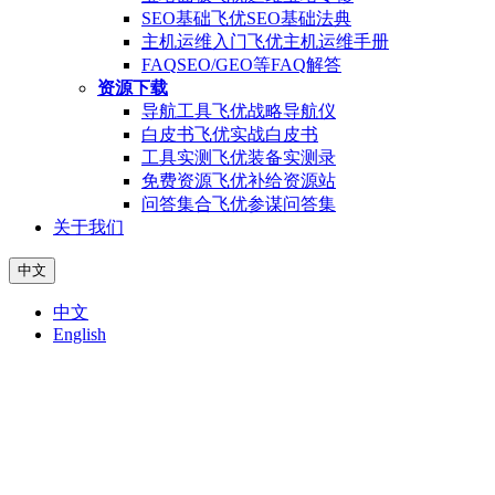
SEO基础
飞优SEO基础法典
主机运维入门
飞优主机运维手册
FAQ
SEO/GEO等FAQ解答
资源下载
导航工具
飞优战略导航仪
白皮书
飞优实战白皮书
工具实测
飞优装备实测录
免费资源
飞优补给资源站
问答集合
飞优参谋问答集
关于我们
中文
中文
English