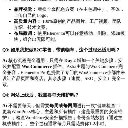
品牌视觉：
替换全套配色方案（在主色调中）、字体，
上传自己的Logo。
高质量内容：
100%原创的产品图片、工厂视频、团队
介绍、技术文案。
布局微调：
使用Elementor可以任意移动、删除、添加模
块，组合出无限可能。
Q3: 如果我想做B2C零售，带购物车，这个过程还适用吗？
A:
核心流程完全适用，只需在
Day 2
增加一个关键步骤：安
装并配置
WooCommerce
插件。Astra主题与WooCommerce完
全兼容，Elementor Pro也提供了专门的WooCommerce小部件来
设计产品页面和商店。其余步骤（速度、SEO、安全）完全一
致。
Q4: 网站上线后，我需要每天维护吗？
A:
不需要每天，但需要
每周或每两周
进行一次“健康检查”：
更新WordPress核心、主题和所有插件（这是最重要的安全维
护）；检查Wordfence安全扫描报告；备份全站数据（通过主
机或插件）。整个过程通常每月只需花费你1-2小时。