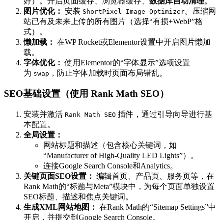
好）。开启页面缓存、浏览器缓存、
数据库自动清理
。
图片优化：
安装
。压缩网
ShortPixel Image Optimizer
站已有及未来上传的所有图片（选择“有损+WebP”格
式）。
懒加载：
在WP Rocket或Elementor设置中开启图片懒加
载。
字体优化：
使用Elementor的“字体显示”选项设置
为
，防止字体加载时页面布局错乱。
swap
SEO基础设置（使用 Rank Math SEO）
安装并激活
插件，通过引导向导进行基
Rank Math SEO
本配置。
全局设置：
网站标题和描述（包含核心关键词，如
“Manufacturer of High-Quality LED Lights”）。
连接Google Search Console和Analytics。
关键页面SEO设置：
编辑首页、产品页、服务页等，在
Rank Math的“标题与Meta”模块中，为每个页面单独设置
SEO标题、描述和焦点关键词。
生成XML网站地图：
在Rank Math的“Sitemap Settings”中
开启，并提交到Google Search Console。