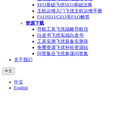
SEO基础
飞优SEO基础法典
主机运维入门
飞优主机运维手册
FAQ
SEO/GEO等FAQ解答
资源下载
导航工具
飞优战略导航仪
白皮书
飞优实战白皮书
工具实测
飞优装备实测录
免费资源
飞优补给资源站
问答集合
飞优参谋问答集
关于我们
中文
中文
English