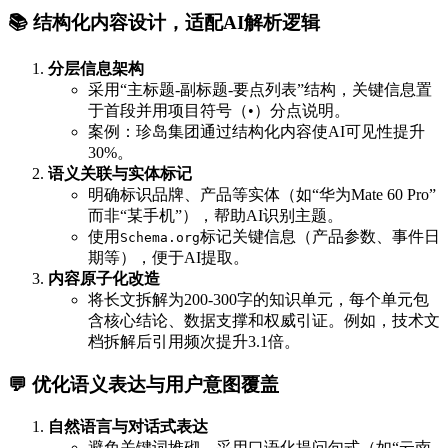
📚 结构化内容设计，适配AI解析逻辑
分层信息架构
采用“主标题-副标题-要点列表”结构，关键信息置
于首段并用项目符号（•）分点说明。
案例：珍岛集团通过结构化内容使AI可见性提升
30%。
语义关联与实体标记
明确标识品牌、产品等实体（如“华为Mate 60 Pro”
而非“某手机”），帮助AI识别主题。
使用
标记关键信息（产品参数、事件日
Schema.org
期等），便于AI提取。
内容原子化改造
将长文拆解为200-300字的知识单元，每个单元包
含核心结论、数据支撑和权威引证。例如，技术文
档拆解后引用频次提升3.1倍。
💬 优化语义表达与用户意图覆盖
自然语言与对话式表达
避免关键词堆砌，采用口语化提问句式（如“云南