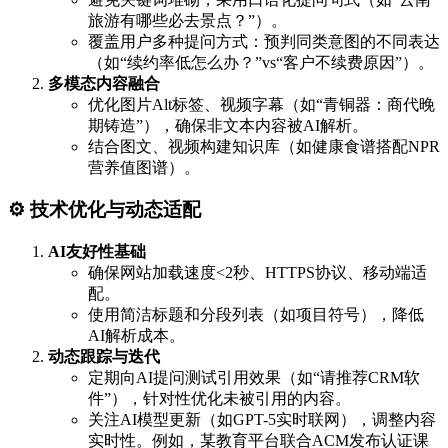
旅游有哪些必去景点？”）。
覆盖用户多种提问方式：预判同类意图的不同表达
（如“续约率低怎么办？”vs“客户不续费原因”）。
多模态内容融合
优化图片Alt标签、视频字幕（如“青铜器：商代晚
期铸造”），确保非文本内容被AI解析。
结合图文、视频构建知识库（如健康食谱搭配NPR
营养值图谱）。
⚙️ 技术优化与动态适配
AI友好性基础
确保网站加载速度<2秒、HTTPS协议、移动端适
配。
使用简洁标题和分段列表（如项目符号），降低
AI解析成本。
动态跟踪与迭代
定期向AI提问测试引用效果（如“请推荐CRM软
件”），针对性优化未被引用的内容。
关注AI模型更新（如GPT-5实时联网），调整内容
实时性。例如，某教育平台联合ACM发布认证课